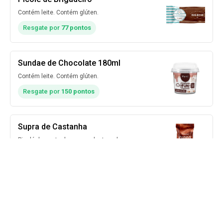
Contém leite. Contém glúten.
Resgate por
77 pontos
Sundae de Chocolate 180ml
Contém leite. Contém glúten.
Resgate por
150 pontos
Supra de Castanha
Picolé de castanha com cobertura de
chocolate e castanha caramelizada.Contém
leite. Contém glúten.
Resgate por
210 pontos
Carregar mais