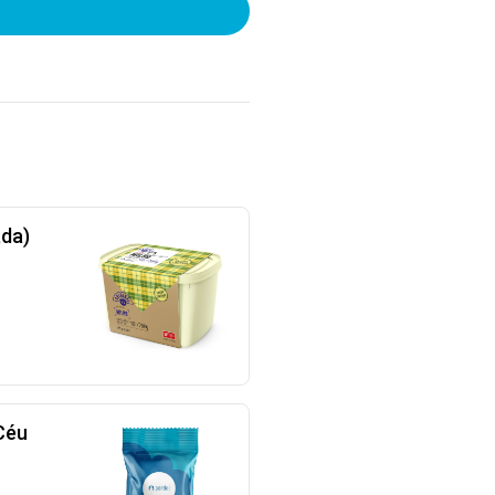
ada)
Céu