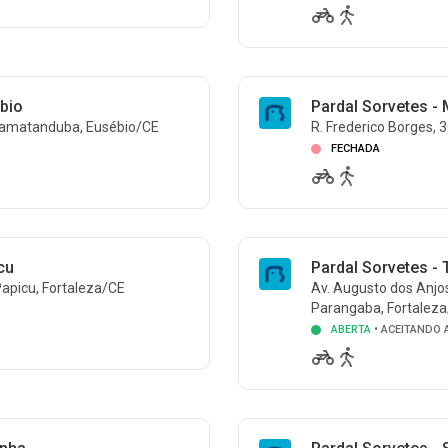
ébio
Pardal Sorvetes - 
Tamatanduba, Eusébio/CE
R. Frederico Borges, 
FECHADA
cu
Pardal Sorvetes -
Papicu, Fortaleza/CE
Av. Augusto dos Anjos
Parangaba, Fortalez
ABERTA
• ACEITANDO