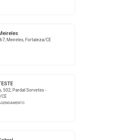
Meireles
367, Meireles, Fortaleza/CE
 TESTE
, 502, Pardal Sorvetes -
a/CE
 AGENDAMENTO